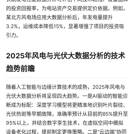
的投资回报率，为电站资产交易提供定价依据。例如，
某北方风电场应用大数据分析后，年发电量提升
3.2%，运维成本降低15%，显著增强了项目的投资吸
引力。
2025年风电与光伏大数据分析的技术
趋势前瞻
随着人工智能与边缘计算技术的成熟，2025年风电与
光伏大数据分析将呈现四大趋势。一是AI驱动的智能诊
断成为标配：深度学习模型将更精准地识别叶片裂纹、
光伏热斑等早期故障，准确率预计从目前的85%提升至
95%以上，并结合数字孪生技术，在虚拟空间中模拟
设备老化过程，提前制定更换策略。二是“云边端”协同