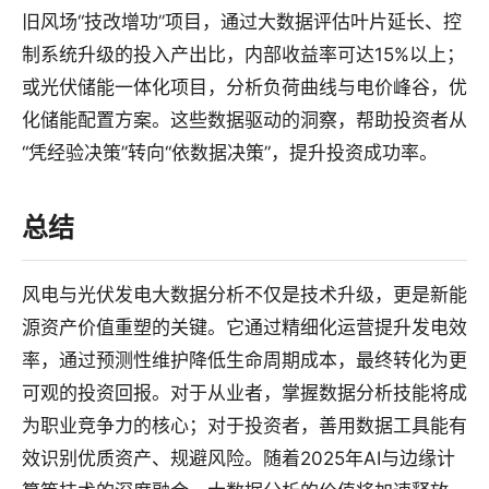
旧风场“技改增功”项目，通过大数据评估叶片延长、控
制系统升级的投入产出比，内部收益率可达15%以上；
或光伏储能一体化项目，分析负荷曲线与电价峰谷，优
化储能配置方案。这些数据驱动的洞察，帮助投资者从
“凭经验决策”转向“依数据决策”，提升投资成功率。
总结
风电与光伏发电大数据分析不仅是技术升级，更是新能
源资产价值重塑的关键。它通过精细化运营提升发电效
率，通过预测性维护降低生命周期成本，最终转化为更
可观的投资回报。对于从业者，掌握数据分析技能将成
为职业竞争力的核心；对于投资者，善用数据工具能有
效识别优质资产、规避风险。随着2025年AI与边缘计