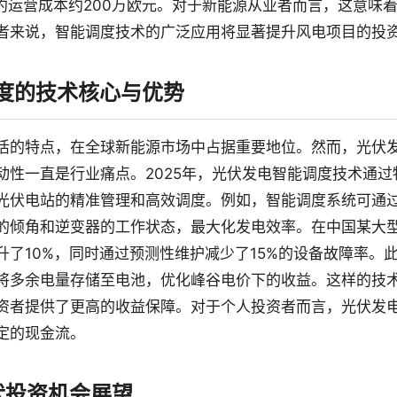
节约运营成本约200万欧元。对于新能源从业者而言，这意味
者来说，智能调度技术的广泛应用将显著提升风电项目的投
度的技术核心与优势
活的特点，在全球新能源市场中占据重要地位。然而，光伏
性一直是行业痛点。2025年，光伏发电智能调度技术通过物
光伏电站的精准管理和高效调度。例如，智能调度系统可通
的倾角和逆变器的工作状态，最大化发电效率。在中国某大
升了10%，同时通过预测性维护减少了15%的设备故障率。
将多余电量存储至电池，优化峰谷电价下的收益。这样的技
资者提供了更高的收益保障。对于个人投资者而言，光伏发
定的现金流。
伏投资机会展望