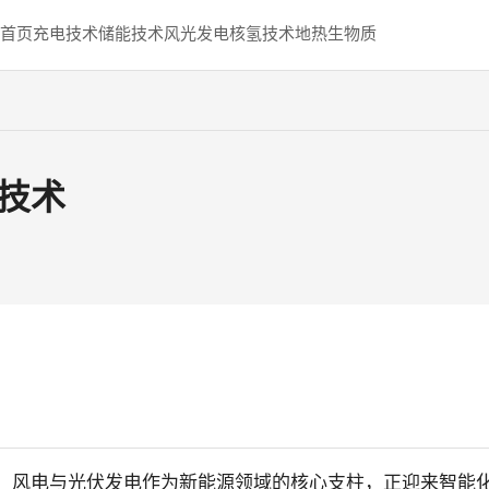
首页
充电技术
储能技术
风光发电
核氢技术
地热生物质
技术
，风电与光伏发电作为新能源领域的核心支柱，正迎来智能化