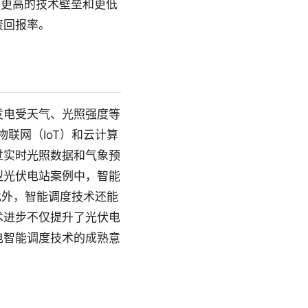
着更高的技术壁垒和更低
资回报率。
发电受天气、光照强度等
联网（IoT）和云计算
过实时光照数据和气象预
型光伏电站案例中，智能
此外，智能调度技术还能
术进步不仅提升了光伏电
电智能调度技术的成熟意