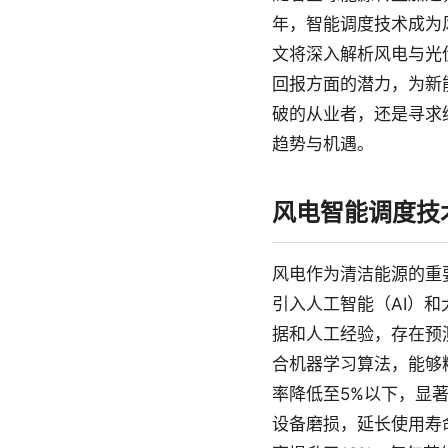
年，智能调度技术成为
文将深入解析风电与光
回报方面的潜力，为新
破的从业者，还是寻求
趋势与机遇。
风电智能调度技
风电作为清洁能源的重
引入人工智能（AI）
据和人工经验，存在预
合机器学习算法，能够
率降低至5%以下，显
设备磨损，延长使用寿