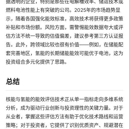
据透明的企业，特别是那些在电解槽效率、储运技术或
燃料电池性能上有突破的公司。2025年的市场趋势显
示，随着各国强化能效标准，高效技术将获得更多政策
补贴和市场份额。风险方面，需警惕能效数据夸大或评
估方法不统一导致的估值偏差，建议参考第三方认证报
告。此外，跨领域比较也很有价值——例如，在储能配
套完善地区，氢能的长期储能能效可能优于电池，这为
投资组合多元化提供了思路。
总结
核能与氢能的能效评估技术正从单一指标走向多维系统
分析，成为驱动行业创新与投资理性的关键力量。对于
从业者，掌握这些评估方法有助于优化技术路线和运营
策略；对于投资者，它提供了识别优质资产、规避潜在