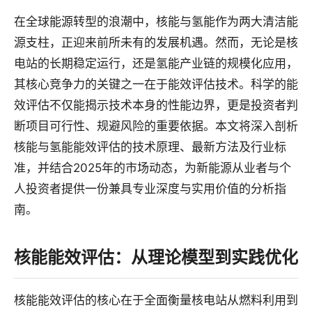
在全球能源转型的浪潮中，核能与氢能作为两大清洁能
源支柱，正迎来前所未有的发展机遇。然而，无论是核
电站的长期稳定运行，还是氢能产业链的规模化应用，
其核心竞争力的关键之一在于能效评估技术。科学的能
效评估不仅能揭示技术本身的性能边界，更是投资者判
断项目可行性、规避风险的重要依据。本文将深入剖析
核能与氢能能效评估的技术原理、最新方法及行业标
准，并结合2025年的市场动态，为新能源从业者与个
人投资者提供一份兼具专业深度与实用价值的分析指
南。
核能能效评估：从理论模型到实践优化
核能能效评估的核心在于全面衡量核电站从燃料利用到