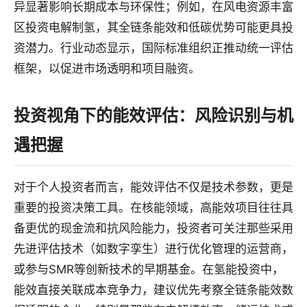
异显著影响长期成本与环保性；例如，在风电资源丰富
区投资电解制氢，其全链条能效和低碳优势可能更具投
资潜力。行业动态显示，国际标准组织正推动统一评估
框架，以促进市场透明和项目融资。
投资视角下的能效评估：风险识别与机
遇把握
对于个人投资者而言，能效评估不仅是技术参数，更是
重要的投资决策工具。在核能领域，高能效项目往往具
备更优的现金流和抗风险能力，投资者可关注那些采用
先进评估技术（如数字孪生）进行优化管理的运营商，
或参与SMR等创新技术的早期基金。在氢能投资中，
能效直接关联成本竞争力，建议优先考察全链条能效数