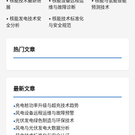
• 核能技术最新进
• 核能设备远程运
• 核能与氢能智能
展
维与故障诊断
预测技术
• 核能发电技术安
• 核能技术标准化
全分析
与安全规范
热门文章
最新文章
充电桩功率升级与超充技术趋势
风电设备远程运维与故障预警
光伏发电绿色制造与环保技术
风电与光伏发电大数据分析